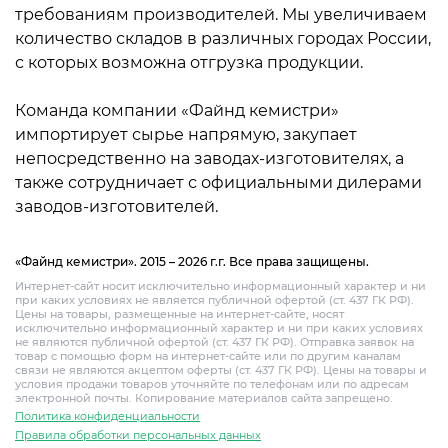
требованиям производителей. Мы увеличиваем
количество складов в различных городах России,
с которых возможна отгрузка продукции.
Команда компании «Файнд кемистри»
импортирует сырье напрямую, закупает
непосредственно на заводах-изготовителях, а
также сотрудничает с официальными дилерами
заводов-изготовителей.
«Файнд кемистри». 2015 – 2026 г.г. Все права защищены.
Интернет-сайт носит исключительно информационный характер и ни
при каких условиях не является публичной офертой (ст. 437 ГК РФ).
Цены на товары, размещенные на интернет-сайте, носят
исключительно информационный характер и ни при каких условиях
не являются публичной офертой (ст. 437 ГК РФ). Отправка заявок на
товар с помощью форм на интернет-сайте или по другим каналам
связи не являются акцептом оферты (ст. 437 ГК РФ). Цены на товары и
условия продажи товаров уточняйте по телефонам или по адресам
электронной почты. Копирование материалов сайта запрещено.
Политика конфиденциальности
Правила обработки персональных данных