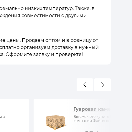
ремально низких температур. Также, в
ерждения совместимости с другими
кие цены. Продаем оптом и в розницу от
Бесплатно организуем доставку в нужный
а. Оформите заявку и проверьте!
Гуаровая камедь
м в
Вы сможете купить Гуаровая ка
компании Файнд кемистри