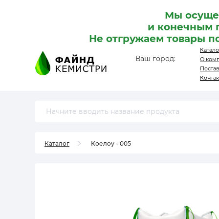
Мы осуще
и конечным 
Не отгружаем товары п
Катало
Ваш город:
О ком
Поста
Конта
Каталог
Коелоу - 005