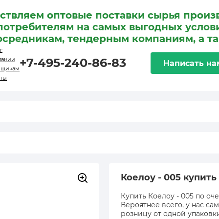
ствляем оптовые поставки сырья произ
потребителям на самых выгодных услови
осредникам, тендерным компаниям, а т
г
пании
+7-495-240-86-83
Написать на
вщикам
кты
Коелоу - 005 купить
Купить Коелоу - 005 по оч
Вероятнее всего, у нас са
розницу от одной упаковк