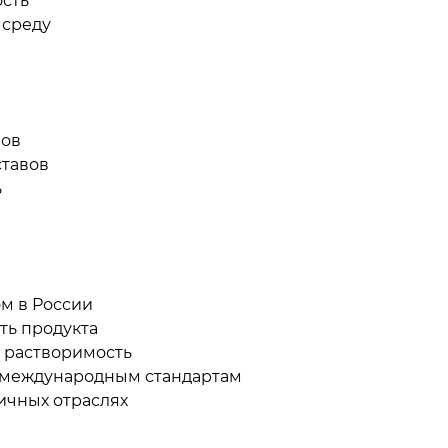
ость
 среду
лов
ставов
ь
м в России
ть продукта
я растворимость
е международным стандартам
ичных отраслях