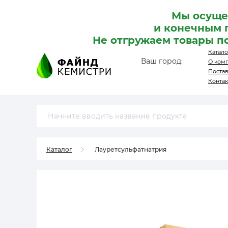
Мы осуще
и конечным 
Не отгружаем товары п
Катало
Ваш город:
О ком
Поста
Конта
Каталог
Лауретсульфатнатрия