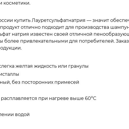
и косметики.
оссии купить Лауретсульфатнатрия — значит обеспе
 продукт отлично подходит для производства шампун
льфат натрия известен своей отличной пенообразу
ты более привлекательными для потребителей. Зака
родукции.
слегка желтая жидкость или гранулы
исталлы
рный, без посторонних примесей
 расплавляется при нагреве выше 60°C
влении водой