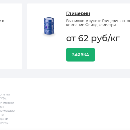
Глицерин
м в
Вы сможете купить Глицерин опто
компании Файнд кемистри
от 62 руб/кг
ЗАЯВКА
р и ни
РФ).
чительно
ся
с помощью
тся
одажи
почты.