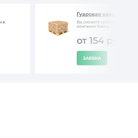
Гуаровая камедь
м в
Вы сможете купить Гуаровая ка
компании Файнд кемистри
от 154 руб/кг
ЗАЯВКА