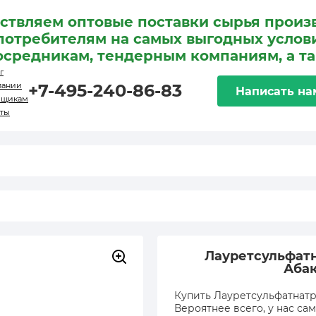
ствляем оптовые поставки сырья произ
потребителям на самых выгодных услови
осредникам, тендерным компаниям, а т
г
пании
+7-495-240-86-83
Написать на
вщикам
кты
Лауретсульфатн
Аба
Купить Лауретсульфатнатр
Вероятнее всего, у нас са